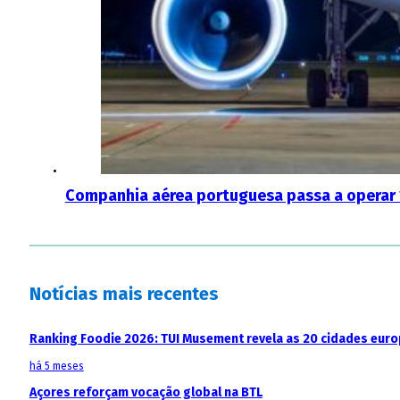
Companhia aérea portuguesa passa a operar 15
Notícias mais recentes
Ranking Foodie 2026: TUI Musement revela as 20 cidades eur
há 5 meses
Açores reforçam vocação global na BTL