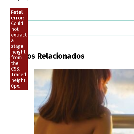
Fatal
error:
Could
not
extract
a
stage
height
Artigos Relacionados
from
the
CSS.
Traced
height:
0px.