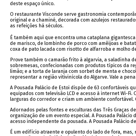
deste espaço único.
O restaurante Visconde serve gastronomia contemporânea
original e a chaminé, decorada com azulejos restaurad
as refeições há séculos.
É também aqui que encontra uma cataplana gigantesca na
de marisco, de lombinho de porco com amêijoas e batata
coxa de pato lacada com risotto de alfarroba e molho d
Prove também o camarão frito à algarvia, a saladinha d
sobremesas, confecionadas com produtos típicos da regiã
limão; e a torta de laranja com sorbet de menta e choco
representar a região vitivinícola do Algarve. Vale a pen
A Pousada Palácio de Estoi dispõe de 63 confortáveis q
equipados com televisão LCD e acesso à internet Wi-Fi.
larguras do corredor e criam um ambiente confortável. 
Adornados pelas fontes e esculturas das Três Graças de
organização de um evento especial. A Pousada Palácio d
acesso independente da pousada. A Pousada Palácio de
É um edifício atraente e opulento do lado de fora, mas