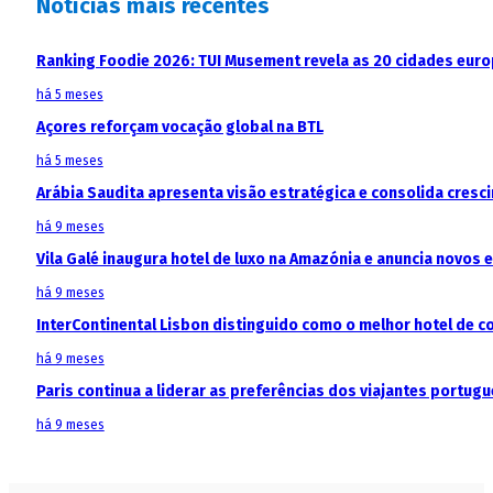
Notícias mais recentes
Ranking Foodie 2026: TUI Musement revela as 20 cidades eur
há 5 meses
Açores reforçam vocação global na BTL
há 5 meses
Arábia Saudita apresenta visão estratégica e consolida cresci
há 9 meses
Vila Galé inaugura hotel de luxo na Amazónia e anuncia novos
há 9 meses
InterContinental Lisbon distinguido como o melhor hotel de c
há 9 meses
Paris continua a liderar as preferências dos viajantes portu
há 9 meses