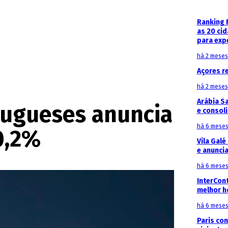
Ranking 
as 20 ci
para exp
há 2 meses
Açores r
há 2 meses
Arábia S
tugueses anuncia
e consoli
há 6 mese
0,2%
Vila Galé
e anunci
há 6 mese
InterCon
melhor h
há 6 mese
Paris con