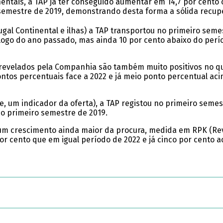
ntinentais, a TAP já ter conseguido aumentar em 14,7 por cen
emestre de 2019, demonstrando desta forma a sólida recup
gal Continental e ilhas) a TAP transportou no primeiro semes
logo do ano passado, mas ainda 10 por cento abaixo do per
 revelados pela Companhia são também muito positivos no qu
 pontos percentuais face a 2022 e já meio ponto percentual a
e, um indicador da oferta), a TAP registou no primeiro semest
o primeiro semestre de 2019.
e um crescimento ainda maior da procura, medida em RPK (Rev
 por cento que em igual período de 2022 e já cinco por cent