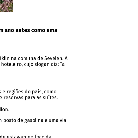
 um ano antes como uma
iklin na comuna de Sevelen. A
oteleiro, cujo slogan diz: “a
s e regiões do país, como
e reservas para as suítes.
llon.
m posto de gasolina e uma via
ade estavam no foco da