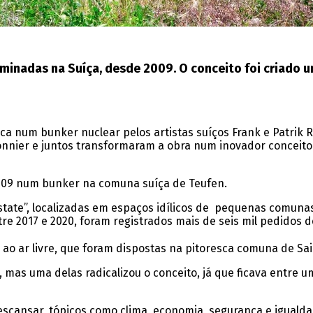
minadas na Suíça, desde 2009. O conceito foi criado
a num bunker nuclear pelos artistas suíços Frank e Patrik R
onnier e juntos transformaram a obra num inovador conceito h
2009 num bunker na comuna suíça de Teufen.
Estate”, localizadas em espaços idílicos de pequenas comuna
re 2017 e 2020,
foram registrados
mais de seis mil pedidos d
 ao ar livre, que foram dispostas na pitoresca comuna de Sai
mas uma delas radicalizou o conceito, já que ficava entre u
descansar, tópicos como clima, economia, segurança e iguald