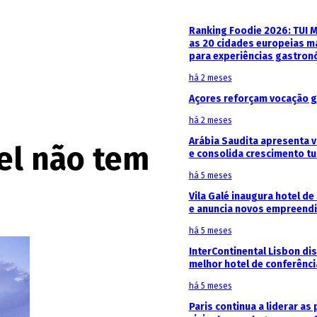
Ranking Foodie 2026: TUI 
as 20 cidades europeias m
para experiências gastron
há 2 meses
Açores reforçam vocação g
há 2 meses
Arábia Saudita apresenta v
tel não tem
e consolida crescimento tu
há 5 meses
Vila Galé inaugura hotel de
e anuncia novos empreendi
há 5 meses
InterContinental Lisbon di
melhor hotel de conferênc
há 5 meses
Paris continua a liderar as