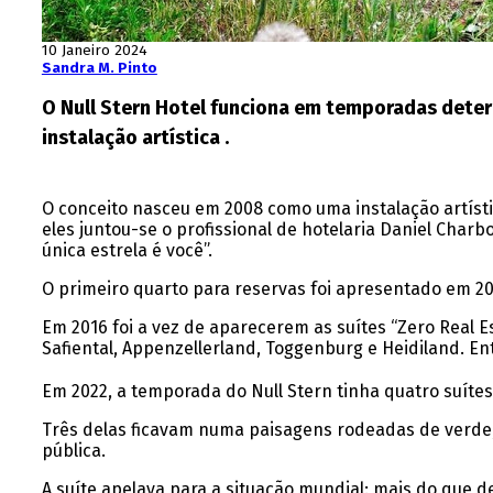
10 Janeiro 2024
Sandra M. Pinto
O Null Stern Hotel funciona em temporadas deter
instalação artística .
O conceito nasceu em 2008 como uma instalação artístic
eles juntou-se o profissional de hotelaria Daniel Charb
única estrela é você”.
O primeiro quarto para reservas foi apresentado em 
Em 2016 foi a vez de aparecerem as suítes “Zero Real 
Safiental, Appenzellerland, Toggenburg e Heidiland. Ent
Em 2022, a temporada do Null Stern tinha quatro suítes
Três delas ficavam numa paisagens rodeadas de verde, 
pública.
A suíte apelava para a situação mundial: mais do que 