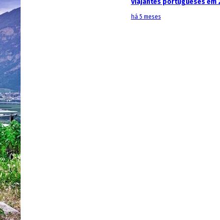
viajantes portugueses em 
há 5 meses