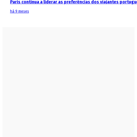
Paris continua a liderar as preferências dos viajantes portu
há 9 meses