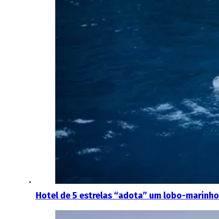
Hotel de 5 estrelas “adota” um lobo-marinho