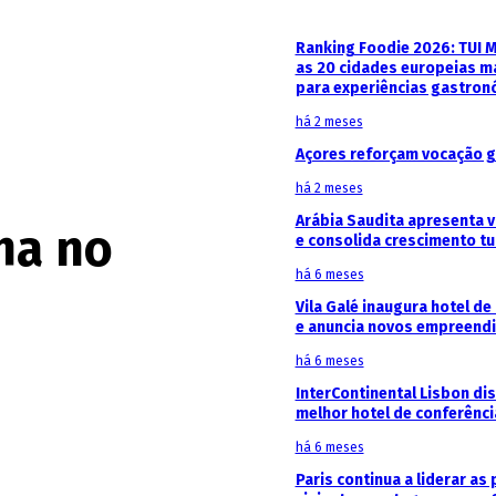
Ranking Foodie 2026: TUI 
as 20 cidades europeias m
para experiências gastron
há 2 meses
Açores reforçam vocação g
há 2 meses
Arábia Saudita apresenta v
ha no
e consolida crescimento tu
há 6 meses
Vila Galé inaugura hotel de
e anuncia novos empreendi
há 6 meses
InterContinental Lisbon di
melhor hotel de conferênc
há 6 meses
Paris continua a liderar as