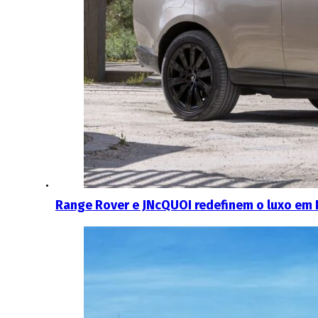
Range Rover e JNcQUOI redefinem o luxo em 