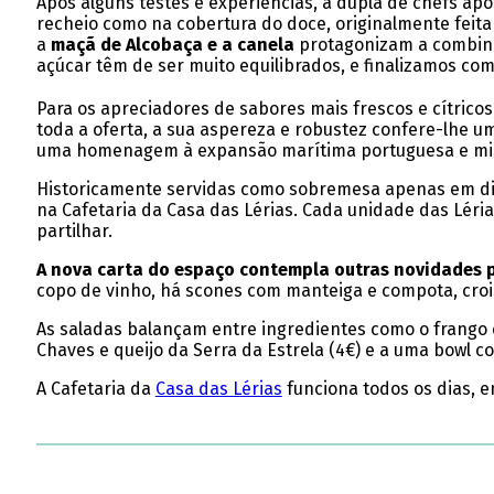
Após alguns testes e experiências, a dupla de chefs ap
recheio como na cobertura do doce, originalmente feit
a
maçã de Alcobaça e a canela
protagonizam a combinaçã
açúcar têm de ser muito equilibrados, e finalizamos com
Para os apreciadores de sabores mais frescos e cítricos
toda a oferta, a sua aspereza e robustez confere-lhe u
uma homenagem à expansão marítima portuguesa e mi
Historicamente servidas como sobremesa apenas em dias
na Cafetaria da Casa das Lérias. Cada unidade das Lérias
partilhar.
A nova carta do espaço contempla outras novidades pa
copo de vinho, há scones com manteiga e compota, crois
As saladas balançam entre ingredientes como o frango 
Chaves e queijo da Serra da Estrela (4€) e a uma bowl c
A Cafetaria da
Casa das Lérias
funciona todos os dias, e