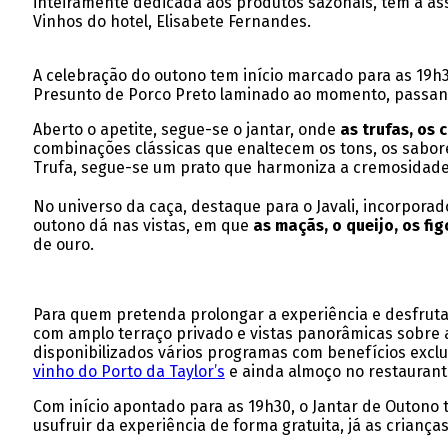
inteiramente dedicada aos produtos sazonais, tem a as
Vinhos do hotel, Elisabete Fernandes.
A celebração do outono tem início marcado para as 19h3
Presunto de Porco Preto laminado ao momento, passand
Aberto o apetite, segue-se o jantar, onde
as trufas, os 
combinações clássicas que enaltecem os tons, os sabore
Trufa, segue-se um prato que harmoniza a cremosidade 
No universo da caça, destaque para o Javali, incorpor
outono dá nas vistas, em que
as maçãs, o queijo, os fi
de ouro.
Para quem pretenda prolongar a experiência e desfruta
com amplo terraço privado e vistas panorâmicas sobre a
disponibilizados vários programas com benefícios exclu
vinho do Porto da Taylor’s
e ainda almoço no restauran
Com início apontado para as 19h30, o Jantar de Outono 
usufruir da experiência de forma gratuita, já as crianç