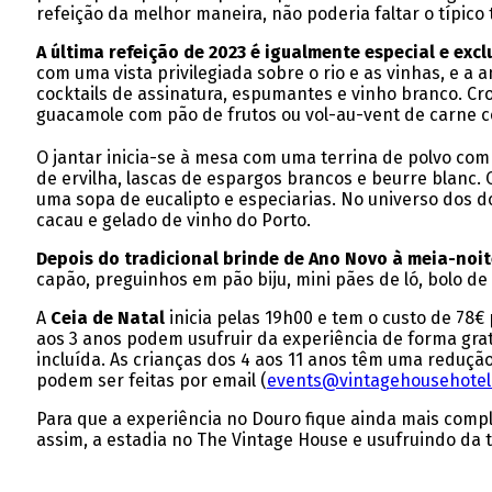
refeição da melhor maneira, não poderia faltar o típico
A última refeição de 2023 é igualmente especial e exc
com uma vista privilegiada sobre o rio e as vinhas, e
cocktails de assinatura, espumantes e vinho branco. Cr
guacamole com pão de frutos ou vol-au-vent de carne 
O jantar inicia-se à mesa com uma terrina de polvo com
de ervilha, lascas de espargos brancos e beurre blanc.
uma sopa de eucalipto e especiarias. No universo dos d
cacau e gelado de vinho do Porto.
Depois do tradicional brinde de Ano Novo à meia-noite
capão, preguinhos em pão biju, mini pães de ló, bolo d
A
Ceia de Natal
inicia pelas 19h00 e tem o custo de 78€
aos 3 anos podem usufruir da experiência de forma grat
incluída. As crianças dos 4 aos 11 anos têm uma redução
podem ser feitas por email (
events@vintagehousehotel
Para que a experiência no Douro fique ainda mais comple
assim, a estadia no The Vintage House e usufruindo da t