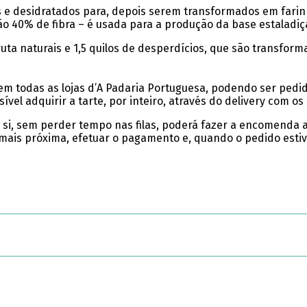
 e desidratados para, depois serem transformados em farinha
o 40% de fibra – é usada para a produção da base estaladiça
ruta naturais e 1,5 quilos de desperdícios, que são transfo
m todas as lojas d’A Padaria Portuguesa, podendo ser pedida 
el adquirir a tarte, por inteiro, através do delivery com os
e si, sem perder tempo nas filas, poderá fazer a encomenda 
a mais próxima, efetuar o pagamento e, quando o pedido estiv