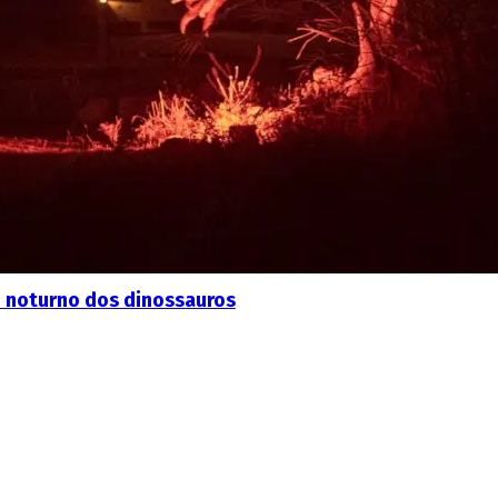
no noturno dos dinossauros