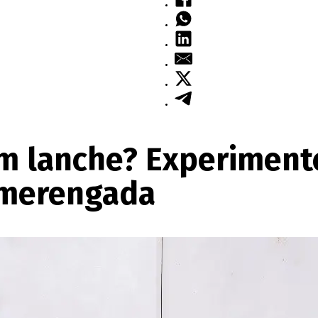
um lanche? Experimen
o merengada