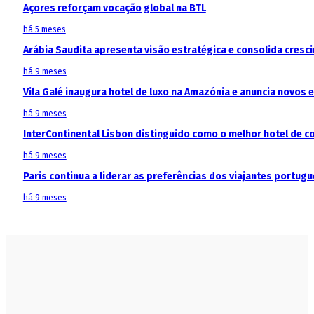
Açores reforçam vocação global na BTL
há 5 meses
Arábia Saudita apresenta visão estratégica e consolida cresci
há 9 meses
Vila Galé inaugura hotel de luxo na Amazónia e anuncia novos
há 9 meses
InterContinental Lisbon distinguido como o melhor hotel de c
há 9 meses
Paris continua a liderar as preferências dos viajantes portu
há 9 meses