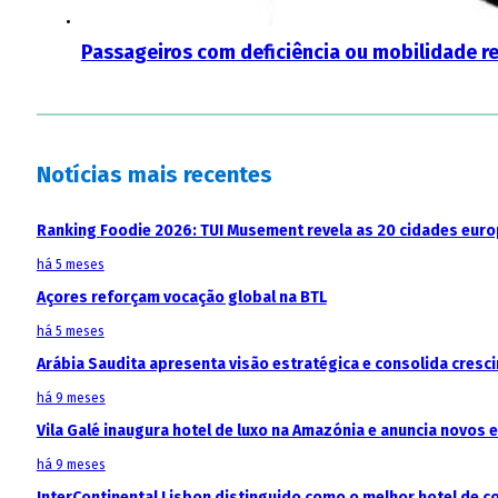
Passageiros com deficiência ou mobilidade re
Notícias mais recentes
Ranking Foodie 2026: TUI Musement revela as 20 cidades eur
há 5 meses
Açores reforçam vocação global na BTL
há 5 meses
Arábia Saudita apresenta visão estratégica e consolida cresci
há 9 meses
Vila Galé inaugura hotel de luxo na Amazónia e anuncia novos
há 9 meses
InterContinental Lisbon distinguido como o melhor hotel de c