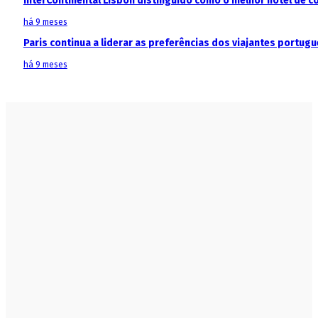
InterContinental Lisbon distinguido como o melhor hotel de c
há 9 meses
Paris continua a liderar as preferências dos viajantes portu
há 9 meses