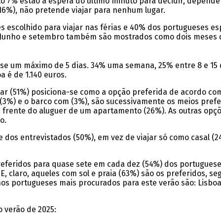
anto 7% estão à espera do último minuto para decidir, depe
6%), não pretende viajar para nenhum lugar.
ês escolhido para viajar nas férias e 40% dos portugueses e
 Junho e setembro também são mostrados como dois meses 
se um máximo de 5 dias. 34% uma semana, 25% entre 8 e 15 d
a é de 1.140 euros.
ar (51%) posiciona-se como a opção preferida de acordo com
3%) e o barco com (3%), são sucessivamente os meios preferi
à frente do aluguer de um apartamento (26%). As outras opçõ
o.
e dos entrevistados (50%), em vez de viajar só como casal (
referidos para quase sete em cada dez (54%) dos portugues
 claro, aqueles com sol e praia (63%) são os preferidos, se
inos portugueses mais procurados para este verão são: Lisboa
 verão de 2025: