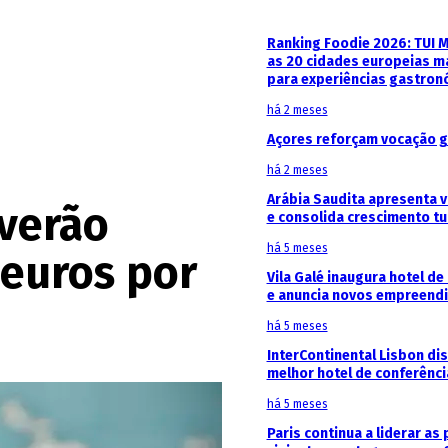
Ranking Foodie 2026: TUI 
as 20 cidades europeias m
para experiências gastron
há 2 meses
Açores reforçam vocação g
há 2 meses
Arábia Saudita apresenta v
 verão
e consolida crescimento tu
há 5 meses
 euros por
Vila Galé inaugura hotel de
e anuncia novos empreendi
há 5 meses
InterContinental Lisbon di
melhor hotel de conferênc
há 5 meses
Paris continua a liderar as