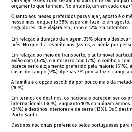
vão viajar e desfrutar de alguns dias de férias, enqu
orçamento que tenham. No entanto, um em cada dez (1
Quanto aos meses preferidos para viajar, agosto é o m
nesse mês, enquanto 38% esperam fazê-lo em agosto.
seguidores, 10% viajará em junho e 12% em setembro.
Em relação à duração da viagem, 33% planeia deslocar-
mês. No que diz respeito aos gastos, a média por pesso
Em relação ao meio de transporte, o automóvel particul
avião com (36%), o autocarro com (7%), o comboio com (
parece ser o alojamento preferido pela maioria (51%), 
casas de campo (9%). Apenas 3% pensa fazer campism
A família é a opção escolhida por pouco mais da metad
(10%).
Em termos de destinos, os nacionais parecem ser os p
internacionais (36%), enquanto 10% combinam ambos. E,
(24%) e destinos interiores e de serra (13%). Os 5 dest
Porto Santo.
Destinos nacionais preferidos pelos portugueses para o