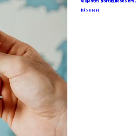
viajantes portugueses em 
há 5 meses