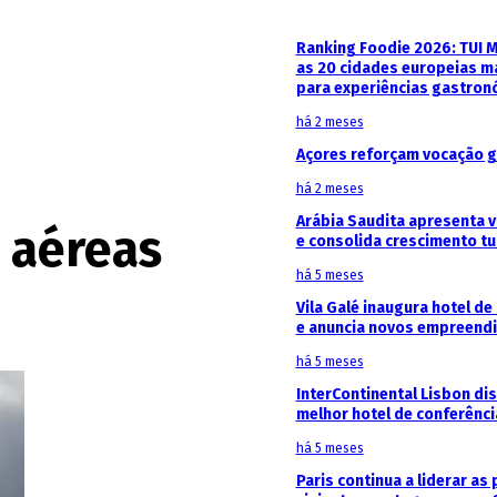
Ranking Foodie 2026: TUI 
as 20 cidades europeias m
para experiências gastron
há 2 meses
Açores reforçam vocação g
há 2 meses
Arábia Saudita apresenta v
 aéreas
e consolida crescimento tu
há 5 meses
Vila Galé inaugura hotel de
e anuncia novos empreendi
há 5 meses
InterContinental Lisbon di
melhor hotel de conferênc
há 5 meses
Paris continua a liderar as