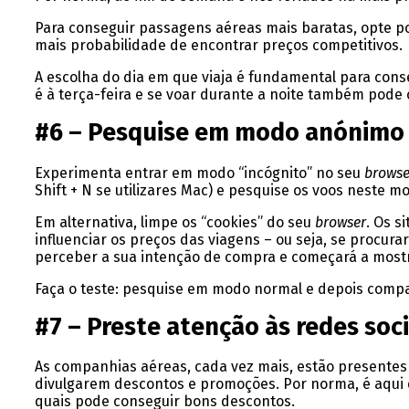
Para conseguir passagens aéreas mais baratas, opte po
mais probabilidade de encontrar preços competitivos.
A escolha do dia em que viaja é fundamental para cons
é à terça-feira e se voar durante a noite também pode 
#6 – Pesquise em modo anónimo
Experimenta entrar em modo “incógnito” no seu
brows
Shift + N se utilizares Mac) e pesquise os voos neste m
Em alternativa, limpe os “cookies” do seu
browser
. Os s
influenciar os preços das viagens – ou seja, se procu
perceber a sua intenção de compra e começará a mostr
Faça o teste: pesquise em modo normal e depois compa
#7 – Preste atenção às redes soci
As companhias aéreas, cada vez mais, estão presentes 
divulgarem descontos e promoções. Por norma, é aqui
quais pode conseguir bons descontos.