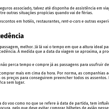
seguros associado, talvez até disponha de assistência em v
re outras situações propícias quando vai de férias.
escontos em hotéis, restaurantes,
rent-a-cars
e outras exper
cedência
assagem, melhor. Já lá vai o tempo em que a altura ideal p
cedência. À medida que a data da viagem se aproxima, a pro
, não perca tempo e compre já as passagens para usufruir de
e e comprar mais em cima da hora. Por norma, as companhias 
m os preços para conseguirem preencher todos os assentos. 
ica sem lugar.
a do voo como no que se refere à data de partida, tem influên
cura, pelo que deve evitar comprar bilhetes de avião nesses