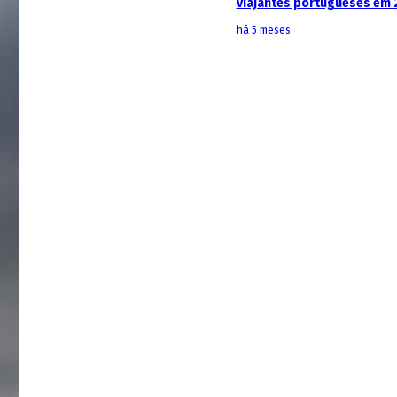
viajantes portugueses em 
há 5 meses