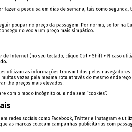
r fazer a pesquisa em dias de semana, tais como segunda, te
eguir poupar no preço da passagem. Por norma, se for na Eur
conseguir o voo a um preço mais simpático.
er
de Internet (no seu teclado, clique Ctrl + Shift + N caso u
odo.
ites utilizam as informações transmitidas pelos navegadores 
rar muitas vezes pela mesma rota através do mesmo endereço 
ar-lhe preços mais elevados.
re com o modo incógnito ou ainda sem “cookies”.
ais
em redes sociais como Facebook, Twitter e Instagram e util
 que as marcas colocam campanhas publicitárias com passag