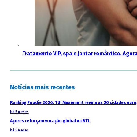
Tratamento VIP, spa e jantar romântico. Agora
Notícias mais recentes
Ranking Foodie 2026: TUI Musement revela as 20 cidades eur
há 5 meses
Açores reforçam vocação global na BTL
há 5 meses