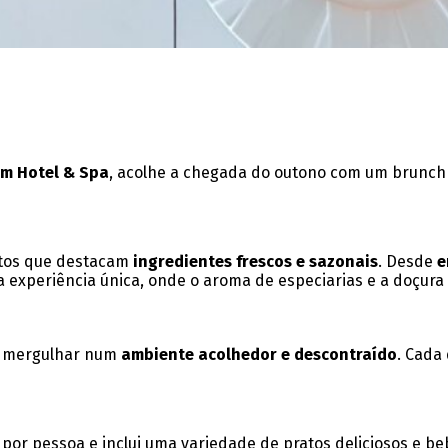
ém Hotel & Spa
, acolhe a chegada do outono com um brunch 
atos que destacam
ingredientes frescos e sazonais
. Desde
e
 experiência única, onde o aroma de especiarias e a doçura
 a mergulhar num
ambiente acolhedor e descontraído
. Cada
por pessoa e inclui uma variedade de pratos deliciosos e be