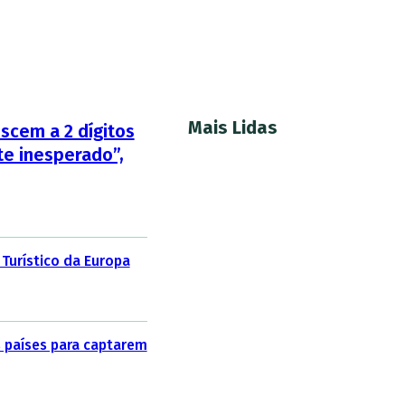
Mais Lidas
scem a 2 dígitos
e inesperado”,
 Turístico da Europa
 países para captarem